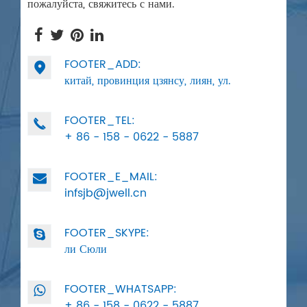
пожалуйста, свяжитесь с нами.
FOOTER_ADD:

китай, провинция цзянсу, лиян, ул.
FOOTER_TEL:

+ 86 - 158 - 0622 - 5887
FOOTER_E_MAIL:
infsjb@jwell.cn
FOOTER_SKYPE:
ли Сюли
FOOTER_WHATSAPP:
+ 86 - 158 - 0622 - 5887