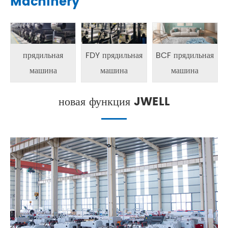
Machinery
прядильная
FDY прядильная
BCF прядильная
машина
машина
машина
новая функция JWELL