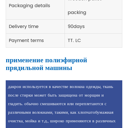
Packaging details
packing
Delivery time
90days
Payment terms
TT. LC
применение полиэфирной
прядильной машины
дакрон используется в качестве волокна одежды, ткань
после стирки может быть защищена от морщин и
гладить. обычно смешиваются или переплетаются с
различными волокнами, такими, как хлопчатобумажная
очистка, мойка и т.д., широко применяются в различных