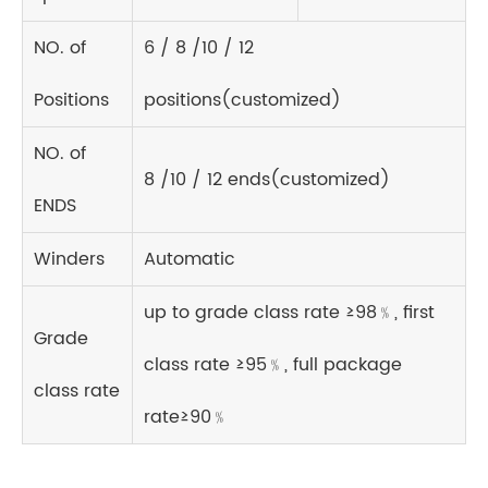
NO. of
6 / 8 /10 / 12
Positions
positions(customized)
NO. of
8 /10 / 12 ends(customized)
ENDS
Winders
Automatic
up to grade class rate ≥98﹪, first
Grade
class rate ≥95﹪, full package
class rate
rate≥90﹪